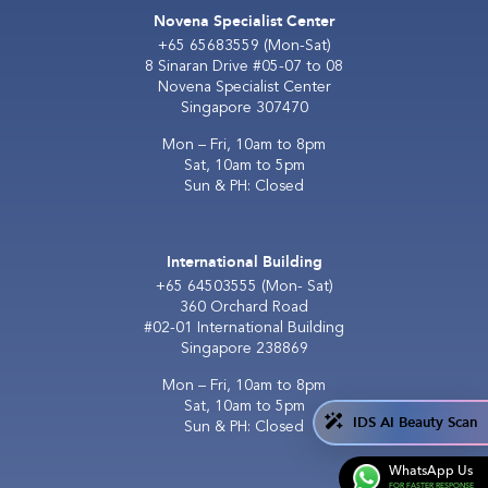
Novena Specialist Center
+65 65683559
(Mon-Sat)
8 Sinaran Drive #05-07 to 08
Novena Specialist Center
Singapore 307470
Mon – Fri, 10am to 8pm
Sat, 10am to 5pm
Sun & PH: Closed
International Building
+65 64503555
(Mon- Sat)
360 Orchard Road
#02-01 International Building
Singapore 238869
Mon – Fri, 10am to 8pm
Sat, 10am to 5pm
IDS AI Beauty Scan
Sun & PH: Closed
WhatsApp Us
FOR FASTER RESPONSE