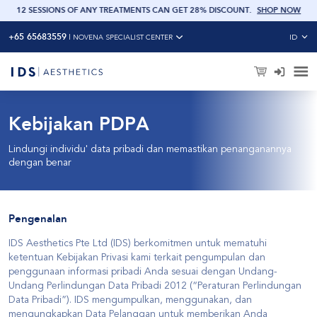
OW
12 SESSIONS OF ANY TREATMENTS CAN GET 28% DISCOUNT
.
SHOP NOW
+65 65683559
ID
|
NOVENA SPECIALIST CENTER
Kebijakan PDPA
Lindungi individu' data pribadi dan memastikan penanganannya
dengan benar
Pengenalan
IDS Aesthetics Pte Ltd (IDS) berkomitmen untuk mematuhi
ketentuan Kebijakan Privasi kami terkait pengumpulan dan
penggunaan informasi pribadi Anda sesuai dengan Undang-
Undang Perlindungan Data Pribadi 2012 (“Peraturan Perlindungan
Data Pribadi”). IDS mengumpulkan, menggunakan, dan
mengungkapkan Data Pelanggan untuk memberikan Anda